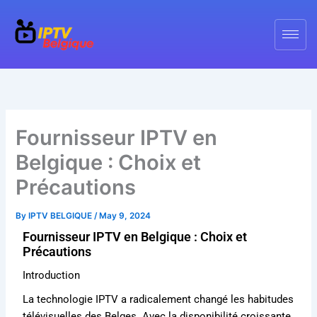
Skip
to
content
Fournisseur IPTV en
Belgique : Choix et
Précautions
By
IPTV BELGIQUE
/
May 9, 2024
Fournisseur IPTV en Belgique : Choix et
Précautions
Introduction
La technologie IPTV a radicalement changé les habitudes
télévisuelles des Belges. Avec la disponibilité croissante