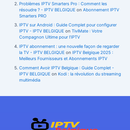
Problèmes IPTV Smarters Pro : Comment les
résoudre ? - IPTV BELGIQUE
on
Abonnement IPTV
Smarters PRO
IPTV sur Android : Guide Complet pour configurer
IPTV - IPTV BELGIQUE
on
TiviMate : Votre
Compagnon Ultime pour l’IPTV
IPTV abonnement : une nouvelle façon de regarder
la TV - IPTV BELGIQUE
on
IPTV Belgique 2025 :
Meilleurs Fournisseurs et Abonnements IPTV
Comment Avoir IPTV Belgique : Guide Complet -
IPTV BELGIQUE
on
Kodi : la révolution du streaming
multimédia